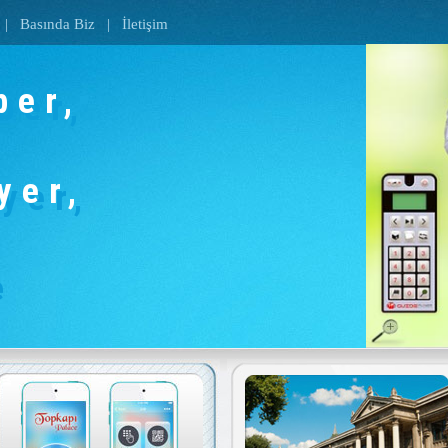
|
Basında Biz
|
İletişim
ber,
yer,
e