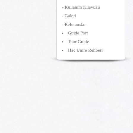
-
Kullanım Kılavuzu
-
Galeri
-
Referanslar
Guide Port
Tour Guide
Hac Umre Rehberi