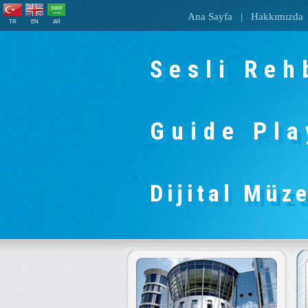
Ana Sayfa
|
Hakkımızda
TR
EN
AR
Sesli Reh
Guide Pla
Dijital Müz