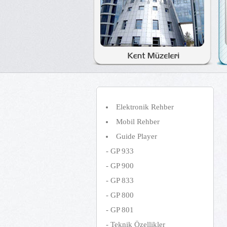
Elektronik Rehber
Mobil Rehber
Guide Player
-
GP 933
-
GP 900
-
GP 833
-
GP 800
-
GP 801
-
Teknik Özellikler